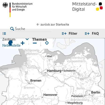
zurück zur Startseite
LISTE
Filter
FAQ
Themen
Zentrum
+
−
Nebenstelle