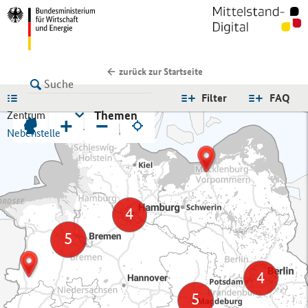
zurück zur Startseite
LISTE
Filter
FAQ
Themen
Zentrum
+
−
Nebenstelle