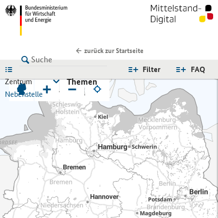
zurück zur Startseite
LISTE
Filter
FAQ
Themen
Zentrum
+
−
Nebenstelle