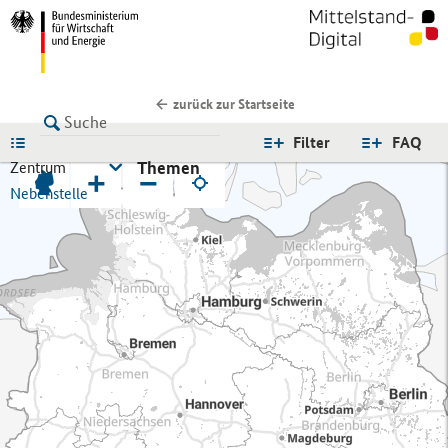
zurück zur Startseite
LISTE
Filter
FAQ
Themen
Zentrum
+
−
Nebenstelle