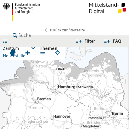
zurück zur Startseite
LISTE
Filter
FAQ
Themen
Zentrum
+
−
Nebenstelle