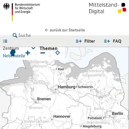
zurück zur Startseite
LISTE
Filter
FAQ
Themen
Zentrum
+
−
Nebenstelle