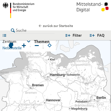
zurück zur Startseite
LISTE
Filter
FAQ
Themen
Zentrum
+
−
Nebenstelle