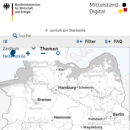
zurück zur Startseite
LISTE
Filter
FAQ
Themen
Zentrum
+
−
Nebenstelle