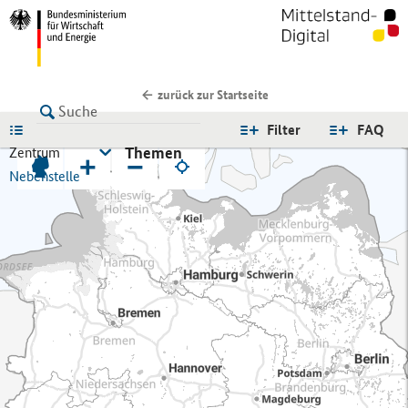
zurück zur Startseite
LISTE
Filter
FAQ
Themen
Zentrum
+
−
Nebenstelle