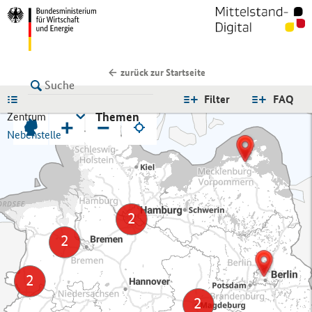
zurück zur Startseite
LISTE
Filter
FAQ
Themen
Zentrum
+
−
Nebenstelle