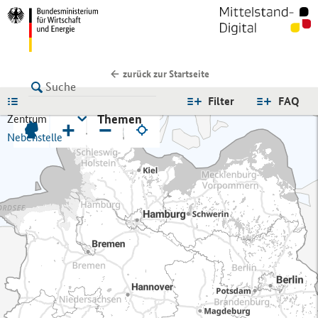
zurück zur Startseite
LISTE
Filter
FAQ
Themen
Zentrum
+
−
Nebenstelle