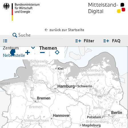
zurück zur Startseite
LISTE
Filter
FAQ
Themen
Zentrum
+
−
Nebenstelle