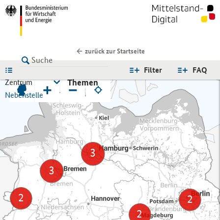
zurück zur Startseite
LISTE
Filter
FAQ
Themen
Zentrum
+
−
Nebenstelle