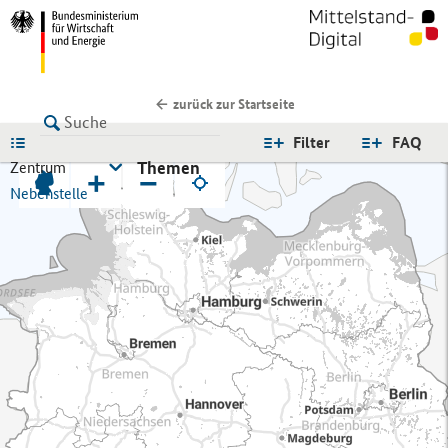
zurück zur Startseite
LISTE
Filter
FAQ
Themen
Zentrum
+
−
Nebenstelle