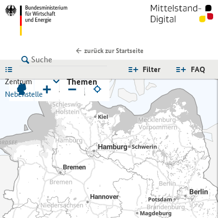
zurück zur Startseite
LISTE
Filter
FAQ
Themen
Zentrum
+
−
Nebenstelle