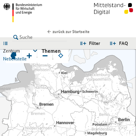
zurück zur Startseite
LISTE
Filter
FAQ
Themen
Zentrum
+
−
Nebenstelle