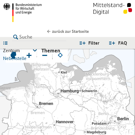
zurück zur Startseite
LISTE
Filter
FAQ
Themen
Zentrum
+
−
Nebenstelle