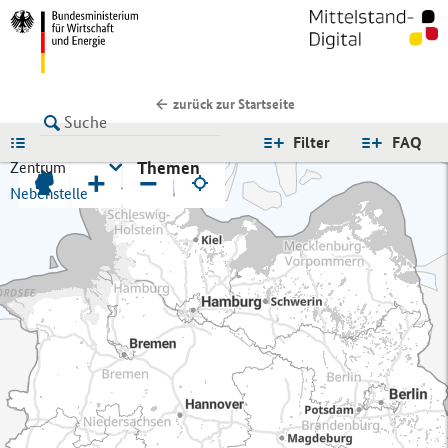
zurück zur Startseite
LISTE
Filter
FAQ
Themen
Zentrum
+
−
Nebenstelle