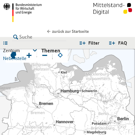
zurück zur Startseite
LISTE
Filter
FAQ
Themen
Zentrum
+
−
Nebenstelle