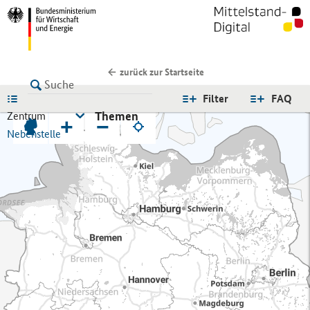
zurück zur Startseite
LISTE
Filter
FAQ
Themen
Zentrum
+
−
Nebenstelle