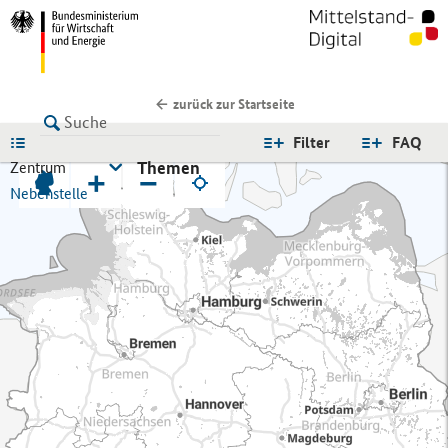
zurück zur Startseite
LISTE
Filter
FAQ
Themen
Zentrum
+
−
Nebenstelle