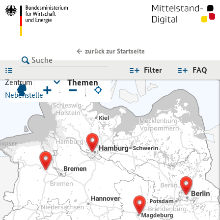
zurück zur Startseite
LISTE
Filter
FAQ
Themen
Zentrum
+
−
Nebenstelle