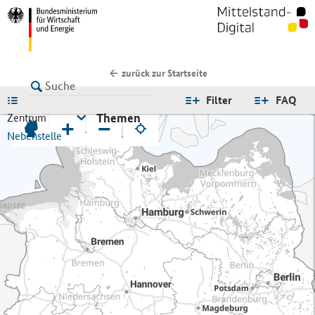
zurück zur Startseite
LISTE
Filter
FAQ
Themen
Zentrum
+
−
Nebenstelle