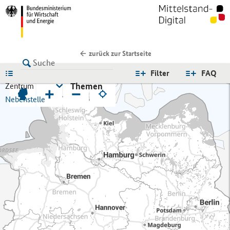
zurück zur Startseite
LISTE
Filter
FAQ
Themen
Zentrum
+
−
Nebenstelle