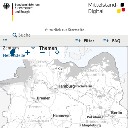
zurück zur Startseite
LISTE
Filter
FAQ
Themen
Zentrum
+
−
Nebenstelle