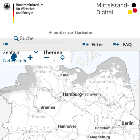
zurück zur Startseite
LISTE
Filter
FAQ
Themen
Zentrum
+
−
Nebenstelle