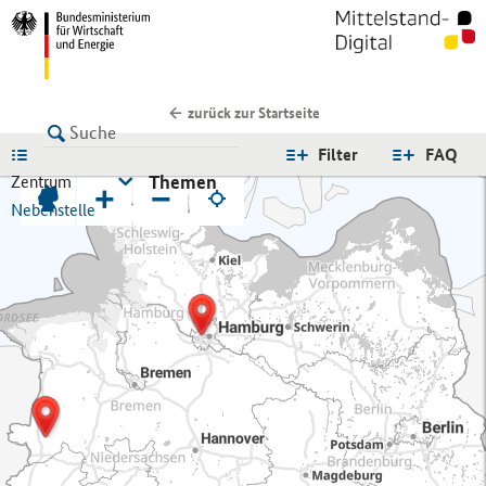
zurück zur Startseite
LISTE
Filter
FAQ
Themen
Zentrum
+
−
Nebenstelle