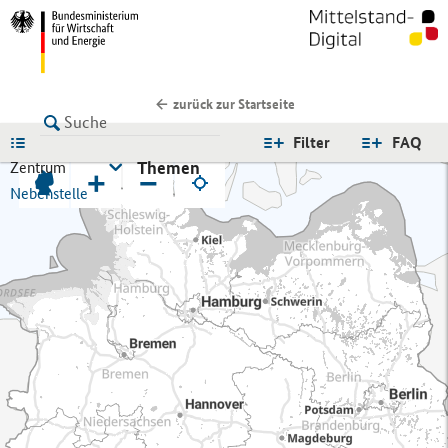
zurück zur Startseite
LISTE
Filter
FAQ
Themen
Zentrum
+
−
Nebenstelle