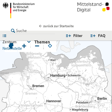
zurück zur Startseite
LISTE
Filter
FAQ
Themen
Zentrum
+
−
Nebenstelle