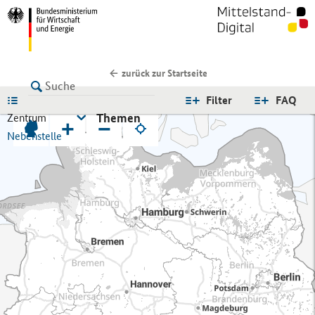
zurück zur Startseite
LISTE
Filter
FAQ
Themen
Zentrum
+
−
Nebenstelle