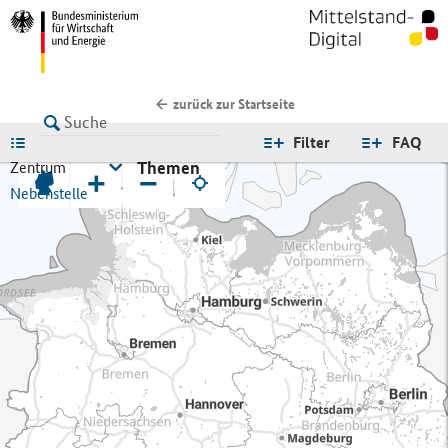
zurück zur Startseite
LISTE
Filter
FAQ
Themen
Zentrum
+
−
Nebenstelle