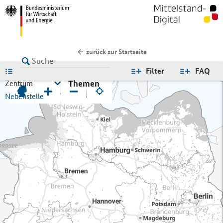
zurück zur Startseite
LISTE
Filter
FAQ
Themen
Zentrum
+
−
Nebenstelle