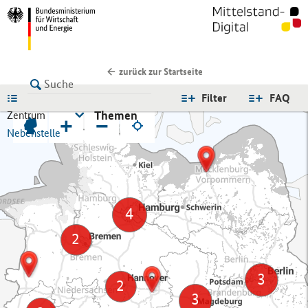
zurück zur Startseite
LISTE
Filter
FAQ
Themen
Zentrum
+
−
Nebenstelle