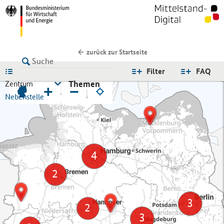
zurück zur Startseite
LISTE
Filter
FAQ
Themen
Zentrum
+
−
Nebenstelle