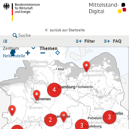
zurück zur Startseite
LISTE
Filter
FAQ
Themen
Zentrum
+
−
Nebenstelle