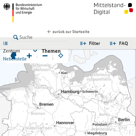
zurück zur Startseite
LISTE
Filter
FAQ
Themen
Zentrum
+
−
Nebenstelle