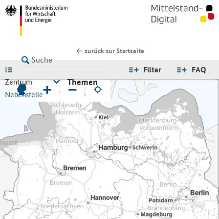
zurück zur Startseite
LISTE
Filter
FAQ
Themen
Zentrum
+
−
Nebenstelle