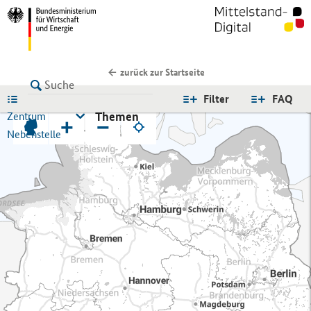
zurück zur Startseite
LISTE
Filter
FAQ
Themen
Zentrum
+
−
Nebenstelle