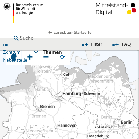
zurück zur Startseite
LISTE
Filter
FAQ
Themen
Zentrum
+
−
Nebenstelle