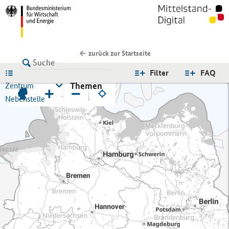
zurück zur Startseite
LISTE
Filter
FAQ
Themen
Zentrum
+
−
Nebenstelle