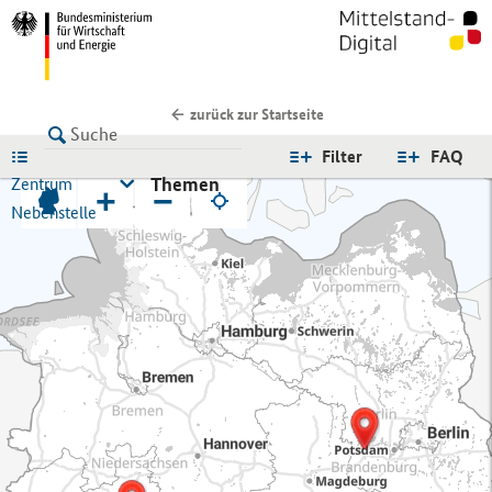
zurück zur Startseite
LISTE
Filter
FAQ
Themen
Zentrum
+
−
Nebenstelle