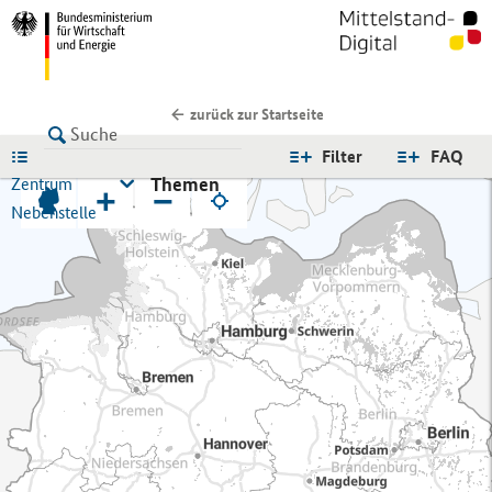
zurück zur Startseite
LISTE
Filter
FAQ
Themen
Zentrum
+
−
Nebenstelle