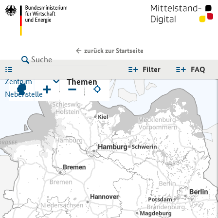
zurück zur Startseite
LISTE
Filter
FAQ
Themen
Zentrum
+
−
Nebenstelle