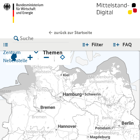
zurück zur Startseite
LISTE
Filter
FAQ
Themen
Zentrum
+
−
Nebenstelle