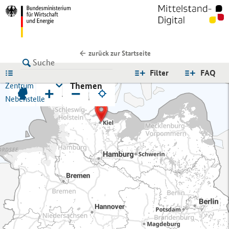
zurück zur Startseite
LISTE
Filter
FAQ
Themen
Zentrum
+
−
Nebenstelle