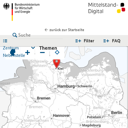
zurück zur Startseite
LISTE
Filter
FAQ
Themen
Zentrum
+
−
Nebenstelle