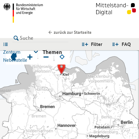
zurück zur Startseite
LISTE
Filter
FAQ
Themen
Zentrum
+
−
Nebenstelle