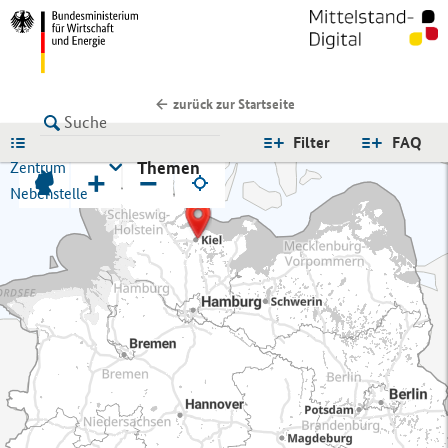
zurück zur Startseite
LISTE
Filter
FAQ
Themen
Zentrum
+
−
Nebenstelle