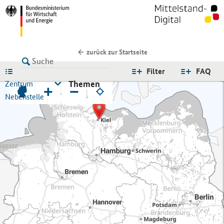
zurück zur Startseite
LISTE
Filter
FAQ
Themen
Zentrum
+
−
Nebenstelle