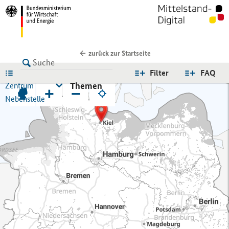
zurück zur Startseite
LISTE
Filter
FAQ
Themen
Zentrum
+
−
Nebenstelle